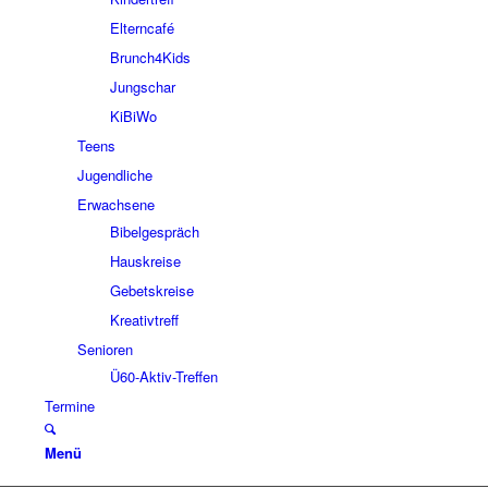
Elterncafé
Brunch4Kids
Jungschar
KiBiWo
Teens
Jugendliche
Erwachsene
Bibelgespräch
Hauskreise
Gebetskreise
Kreativtreff
Senioren
Ü60-Aktiv-Treffen
Termine
Menü